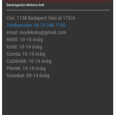
Darázsgarázs Motoros bolt
Cím: 1138 Budapest Váci út 170/A
Telefonszám: 06 70 246 7150
email: modekahu@gmail.com
Hétfő: 10-19 óráig
Kedd: 10-19 óráig
Szerda: 10-19 óráig
Csütörtök: 10-19 óráig
Péntek: 10-19 óráig
Szombat: 09-14 óráig