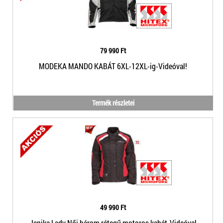
79 990 Ft
MODEKA MANDO KABÁT 6XL-12XL-ig-Videóval!
Termék részletei
49 990 Ft
Janika Lady Női három rétegű motoros kabát-Videóval