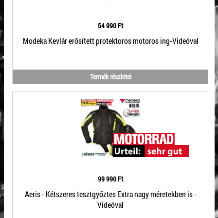
54 990 Ft
Modeka Kevlár erősített protektoros motoros ing-Videóval
Termék részletei
99 990 Ft
Aeris - Kétszeres tesztgyőztes Extra nagy méretekben is -
Videóval