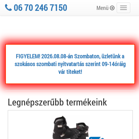
06 70 246 7150
Menü
Toggle
navigati
FIGYELEM! 2026.08.08-án Szombaton, üzletünk a
szokásos szombati nyitvatartás szerint 09-14óráig
vár titeket!
Legnépszerűbb termékeink