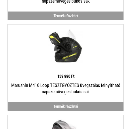
napszemüveges bukósisak
Termék részletei
139 990 Ft
Marushin M410 Loop TESZTGYŐZTES üvegszálas felnyitható
napszemüveges bukósisak
Termék részletei