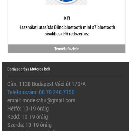
0 Ft
Használati utasítás Blinc bluetooth mini s7 bluetooth
sisakbeszélő redszerhez
Termék részletei
Darázsgarázs Motoros bolt
Cím: 1138 Budapest Váci út 170/A
Telefonszám: 06 70 246 7150
email: modekahu@gmail.com
Hétfő: 10-19 óráig
Kedd: 10-19 óráig
Szerda: 10-19 óráig