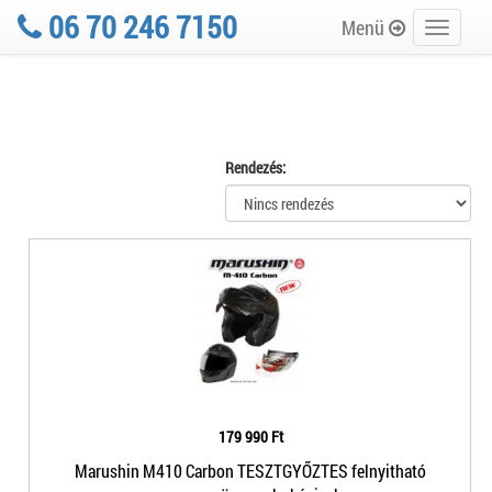
06 70 246 7150
Menü
Toggle
navigati
Rendezés:
179 990 Ft
Marushin M410 Carbon TESZTGYŐZTES felnyitható