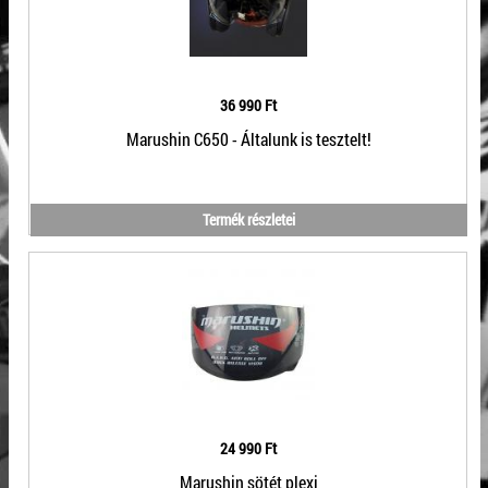
36 990 Ft
Marushin C650 - Általunk is tesztelt!
Termék részletei
24 990 Ft
Marushin sötét plexi