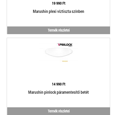
19 990 Ft
Marushin plexi víztiszta színben
Termék részletei
14 990 Ft
Marushin pinlock páramentesítő betét
Termék részletei