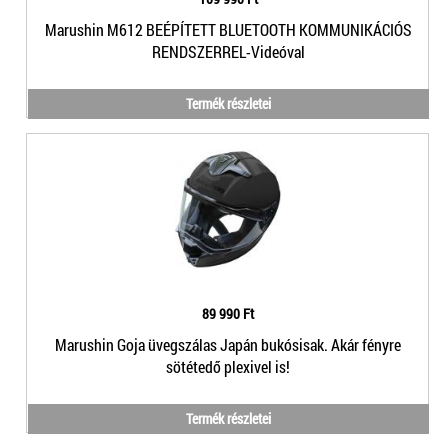
Marushin M612 BEÉPÍTETT BLUETOOTH KOMMUNIKÁCIÓS
RENDSZERREL-Videóval
Termék részletei
89 990 Ft
Marushin Goja üvegszálas Japán bukósisak. Akár fényre
sötétedő plexivel is!
Termék részletei