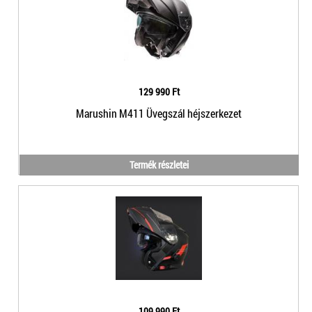
129 990 Ft
Marushin M411 Üvegszál héjszerkezet
Termék részletei
109 990 Ft