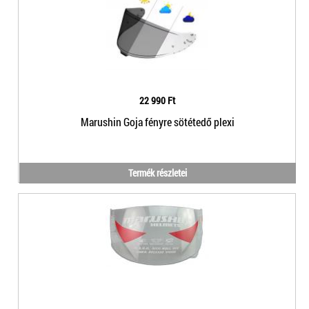
22 990 Ft
Marushin Goja fényre sötétedő plexi
Termék részletei