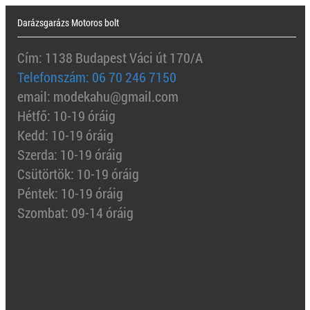
Darázsgarázs Motoros bolt
Cím: 1138 Budapest Váci út 170/A
Telefonszám: 06 70 246 7150
email: modekahu@gmail.com
Hétfő: 10-19 óráig
Kedd: 10-19 óráig
Szerda: 10-19 óráig
Csütörtök: 10-19 óráig
Péntek: 10-19 óráig
Szombat: 09-14 óráig