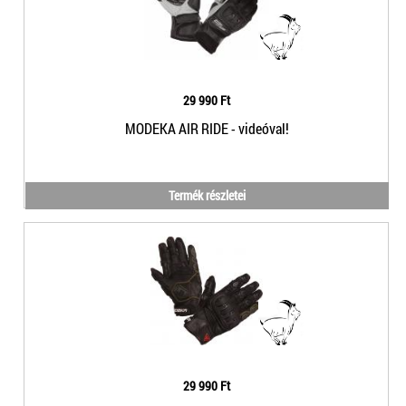
29 990 Ft
MODEKA AIR RIDE - videóval!
Termék részletei
29 990 Ft