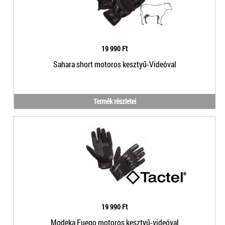
19 990 Ft
Sahara short motoros kesztyű-Videóval
Termék részletei
19 990 Ft
Modeka Fuego motoros kesztyű-videóval