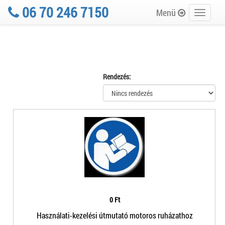
06 70 246 7150
Menü
Toggle
navigati
Rendezés:
0 Ft
Használati-kezelési útmutató motoros ruházathoz