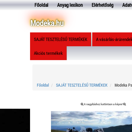
Főoldal
Anyag lexikon
Elérhetőség
Adat
Modeka.hu
SAJÁT TESZTELÉSŰ TERMÉKEK
A vásárlás-árúrende
Akciós termékek
Főoldal
SAJÁT TESZTELÉSŰ TERMÉKEK
Modeka Pan
A nagyításhoz kattintson a képre!