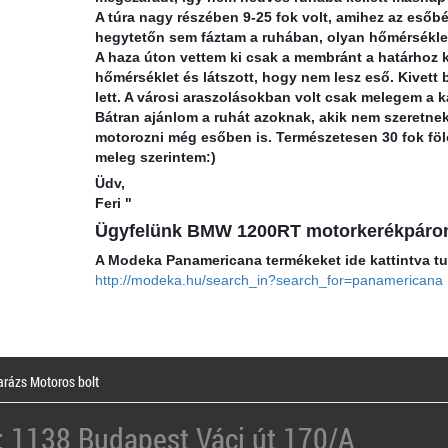
A túra nagy részében 9-25 fok volt, amihez az esőb
hegytetőn sem fáztam a ruhában, olyan hőmérséklet
A haza úton vettem ki csak a membránt a határhoz k
hőmérséklet és látszott, hogy nem lesz eső. Kivett 
lett. A városi araszolásokban volt csak melegem a 
Bátran ajánlom a ruhát azoknak, akik nem szeretne
motorozni még esőben is. Természetesen 30 fok föl
meleg szerintem:)
Üdv,
Feri "
Ügyfelünk BMW 1200RT motorkerékpáron h
A Modeka Panamericana termékeket ide kattintva t
http://modeka.hu/search_in?search_for=panamericana
rázs Motoros bolt
: 1138 Budapest Váci út 170/A