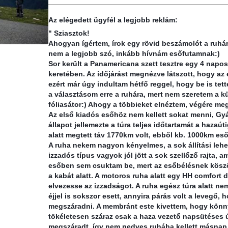
Az elégedett ügyfél a legjobb reklám:
" Sziasztok!
Ahogyan ígértem, írok egy rövid beszámolót a ruháról
nem a legjobb szó, inkább hívnám esőfutamnak:)
Sor került a Panamericana szett tesztre egy 4 napos
keretében. Az időjárást megnézve látszott, hogy az 
ezért már úgy indultam hétfő reggel, hogy be is tet
a választásom erre a ru
hára, mert nem szeretem a kü
fóliasátor:) Ahogy a többieket elnéztem, végére megu
Az első kiadós esőhöz nem kellett sokat menni, Gy
állapot jellemezte a túra teljes időtartamát a hazaú
alatt megtett táv 1770km volt, ebből kb. 1000km e
A ruha nekem nagyon kényelmes, a sok állítási lehe
izzadós típus vagyok jól jött a sok szellőző rajta, 
esőben sem csuktam be, mert az esőbélésnek köszö
a kabát alatt. A motoros ruha alatt egy HH comfort 
elvezesse az izzadságot. A ruha egész túra alatt nem
éjjel is sokszor esett, annyira párás volt a levegő,
megszáradni. A membránt este kivettem, hogy könny
tökéletesen száraz csak a haza vezető napsütéses 
megszáradt, így nem nedves ruhába kellett másnap 