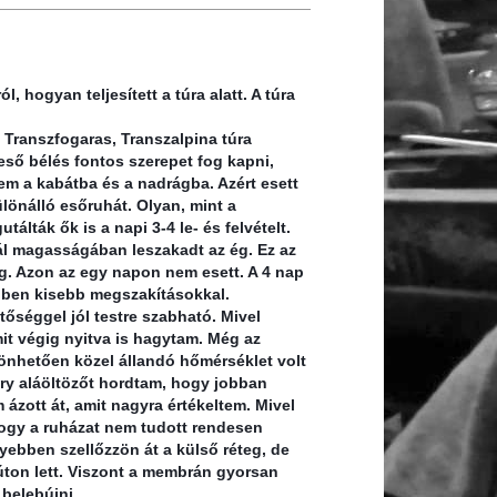
, hogyan teljesített a túra alatt. A túra
 Transzfogaras, Transzalpina túra
eső bélés fontos szerepet fog kapni,
tem a kabátba és a nadrágba. Azért esett
lönálló esőruhát. Olyan, mint a
tálták ők is a napi 3-4 le- és felvételt.
ál magasságában leszakadt az ég. Ez az
tig. Azon az egy napon nem esett. A 4 nap
sőben kisebb megszakításokkal.
tőséggel jól testre szabható. Mivel
amit végig nyitva is hagytam. Még az
nhetően közel állandó hőmérséklet volt
dry aláöltözőt hordtam, hogy jobban
 ázott át, amit nagyra értékeltem. Mivel
 hogy a ruházat nem tudott rendesen
ebben szellőzzön át a külső réteg, de
úton lett. Viszont a membrán gyorsan
belebújni.