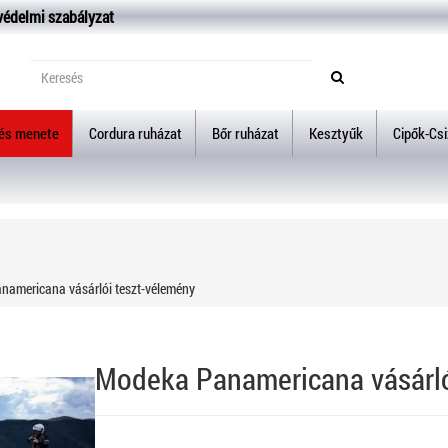
védelmi szabályzat
lés menete
Cordura ruházat
Bőr ruházat
Kesztyűk
Cipők-Cs
americana vásárlói teszt-vélemény
Modeka Panamericana vásárló