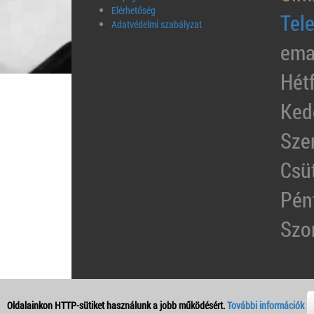
Elérhetőség
Tel
Adatvédelmi szabályzat
ema
Hét
Ked
Sze
Csü
Pén
Szo
Oldalainkon HTTP-sütiket használunk a jobb működésért.
További információk