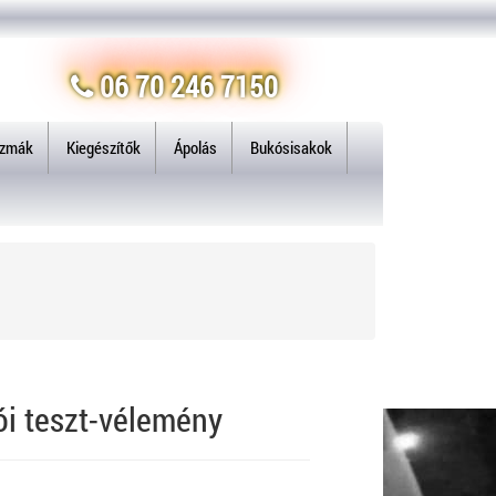
06 70 246 7150
izmák
Kiegészítők
Ápolás
Bukósisakok
i teszt-vélemény