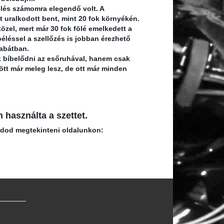
élés számomra elegendő volt. A
 uralkodott bent, mint 20 fok környékén.
özel, mert már 30 fok fölé emelkedett a
béléssel a szellőzés is jobban érezhető
kabátban.
k bíbelődni az esőruhával, hanem csak
ött már meleg lesz, de ott már minden
asználta a szettet.
udod megtekinteni oldalunkon: