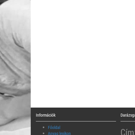
Információk
Darázsga
Főoldal
Cím
Anyag lexikon